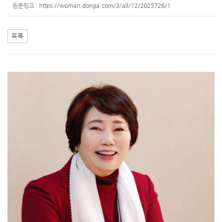
원문링크 :
https://woman.donga.com/3/all/12/2025726/1