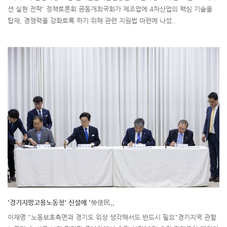
션 실현 전략' 정책토론회 공동개최국회가 제조업에 4차산업의 핵심 기술을
탑재, 경쟁력을 강화토록 하기 위해 관련 지원법 마련에 나섰..
'경기지방고용노동청' 신설에 '勞使民..
이재명 "노동보호측면과 경기도 위상 생각해서도 반드시 필요"경기지역 관할