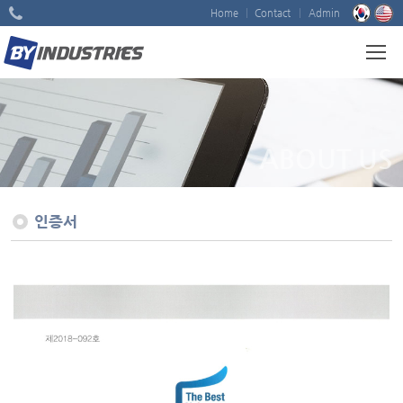
Home
Contact
Admin
ABOUT US
인증서